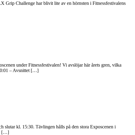
rip Challenge har blivit lite av en hörnsten i Fitnessfestivalens
nen under Fitnessfestivalen! Vi avslöjar här årets gren, vilka
00:01 – Avsnittet […]
 slutar kl. 15:30. Tävlingen hålls på den stora Exposcenen i
t […]