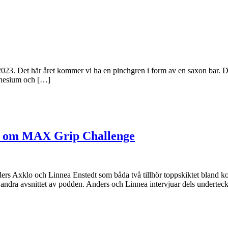
2023. Det här året kommer vi ha en pinchgren i form av en saxon bar. 
agnesium och […]
eas om MAX Grip Challenge
ders Axklo och Linnea Enstedt som båda två tillhör toppskiktet bland 
andra avsnittet av podden. Anders och Linnea intervjuar dels underte