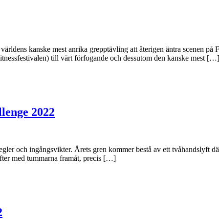
r världens kanske mest anrika grepptävling att återigen äntra scenen på
itnessfestivalen) till vårt förfogande och dessutom den kanske mest […
llenge 2022
er och ingångsvikter. Årets gren kommer bestå av ett tvåhandslyft där m
yfter med tummarna framåt, precis […]
2