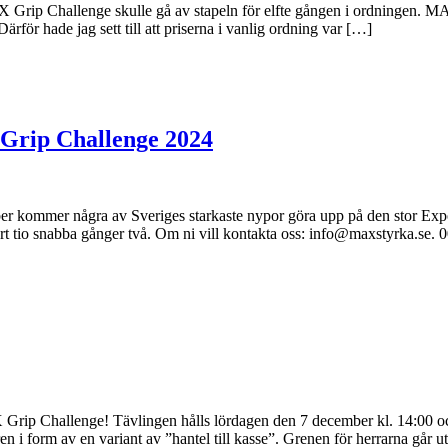
ip Challenge skulle gå av stapeln för elfte gången i ordningen. MAX G
rför hade jag sett till att priserna i vanlig ordning var […]
Grip Challenge 2024
ommer några av Sveriges starkaste nypor göra upp på den stor Exposce
lart tio snabba gånger två. Om ni vill kontakta oss: info@maxstyrka.se. 
 Grip Challenge! Tävlingen hålls lördagen den 7 december kl. 14:00 och
 i form av en variant av ”hantel till kasse”. Grenen för herrarna går u