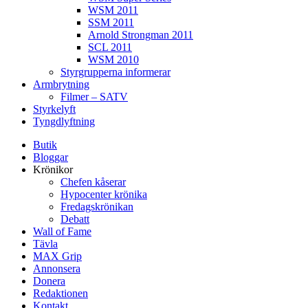
WSM 2011
SSM 2011
Arnold Strongman 2011
SCL 2011
WSM 2010
Styrgrupperna informerar
Armbrytning
Filmer – SATV
Styrkelyft
Tyngdlyftning
Butik
Bloggar
Krönikor
Chefen kåserar
Hypocenter krönika
Fredagskrönikan
Debatt
Wall of Fame
Tävla
MAX Grip
Annonsera
Donera
Redaktionen
Kontakt