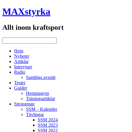
MAXstyrka
Allt inom kraftsport
Hem
Nyheter
Artiklar
Intervjuer
Radio
Samtliga avsnitt
Tester
Guider
Hemmagym
Träningsartiklar
Strongman
SSM – Kalender
Tävlingar
SSM 2024
SSM 2023
SSM 2022