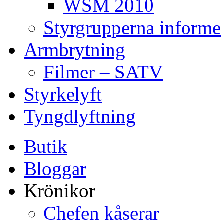
WSM 2010
Styrgrupperna informe
Armbrytning
Filmer – SATV
Styrkelyft
Tyngdlyftning
Butik
Bloggar
Krönikor
Chefen kåserar