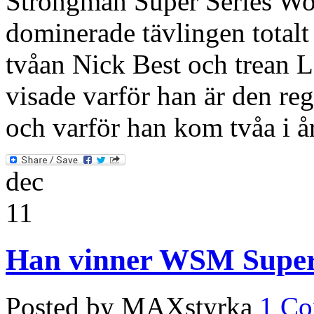
Strongman Super Series Wo
dominerade tävlingen total
tvåan Nick Best och trean 
visade varför han är den re
och varför han kom tvåa i 
dec
11
Han vinner WSM Super
Posted by MAXstyrka
1 C