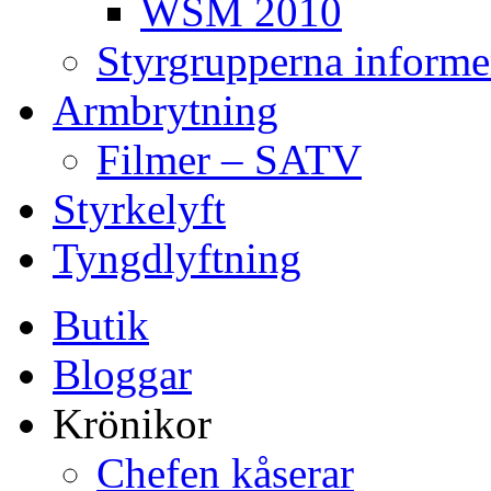
WSM 2010
Styrgrupperna informe
Armbrytning
Filmer – SATV
Styrkelyft
Tyngdlyftning
Butik
Bloggar
Krönikor
Chefen kåserar