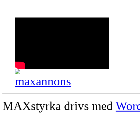
MAXstyrka drivs med
Word