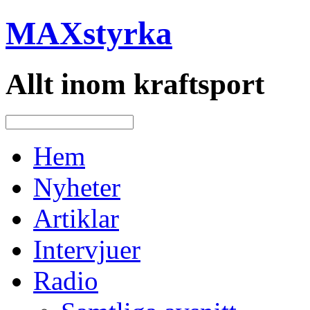
MAXstyrka
Allt inom kraftsport
Hem
Nyheter
Artiklar
Intervjuer
Radio