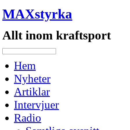
MAXstyrka
Allt inom kraftsport
Hem
Nyheter
Artiklar
Intervjuer
Radio