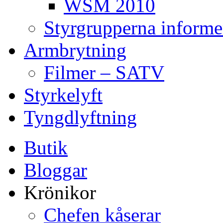
WSM 2010
Styrgrupperna informe
Armbrytning
Filmer – SATV
Styrkelyft
Tyngdlyftning
Butik
Bloggar
Krönikor
Chefen kåserar