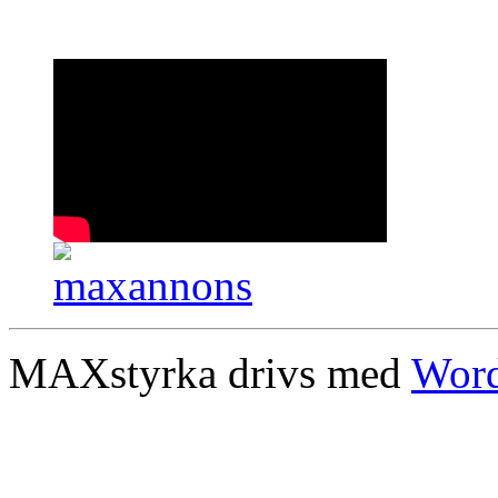
MAXstyrka drivs med
Word