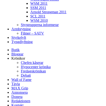
WSM 2011
SSM 2011
Arnold Strongman 2011
SCL 2011
WSM 2010
Styrgrupperna informerar
Armbrytning
Filmer – SATV
Styrkelyft
Tyngdlyftning
Butik
Bloggar
Krönikor
Chefen kåserar
Hypocenter krönika
Fredagskrönikan
Debatt
Wall of Fame
Tävla
MAX Grip
Annonsera
Donera
Redaktionen
Kontakt