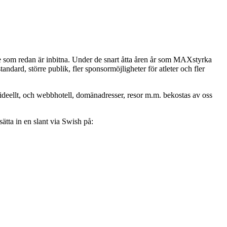
e som redan är inbitna. Under de snart åtta åren år som MAXstyrka
standard, större publik, fler sponsormöjligheter för atleter och fler
 ideellt, och webbhotell, domänadresser, resor m.m. bekostas av oss
sätta in en slant via Swish på: