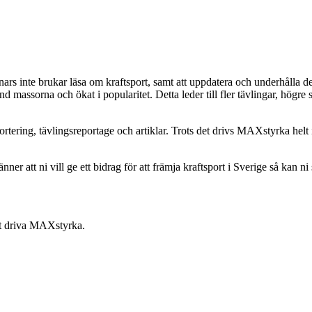
rs inte brukar läsa om kraftsport, samt att uppdatera och underhålla d
and massorna och ökat i popularitet. Detta leder till fler tävlingar, högre 
rtering, tävlingsreportage och artiklar. Trots det drivs MAXstyrka helt
er att ni vill ge ett bidrag för att främja kraftsport i Sverige så kan ni 
att driva MAXstyrka.