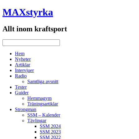
MAXstyrka
Allt inom kraftsport
Hem
Nyheter
Artiklar
Intervjuer
Radio
Samtliga avsnitt
Tester
Guider
Hemmagym
Träningsartiklar
Strongman
SSM – Kalender
Tävlingar
SSM 2024
SSM 2023
SSM 2022