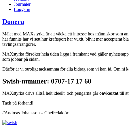
Journaler
Logga in
Donera
Målet med MAXstyrka är att väcka ett intresse hos människor som anna
har funnits har vi sett hur kraftsport har vuxit, blivit mer accepterat bl
tävlingsarrangörer.
MAXstyrka försöker hela tiden ligga i framkant vad gäller nyhetsrappo
som jobbar på sidan.
Därför är vi otroligt tacksamma för alla bidrag som vi kan få. Om ni känn
Swish-nummer: 0707-17 17 60
MAXstyrka drivs alltså helt ideellt, och pengarna går
oavkortat
till 
Tack på förhand!
//Andreas Johansson – Chefredaktör