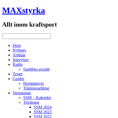
MAXstyrka
Allt inom kraftsport
Hem
Nyheter
Artiklar
Intervjuer
Radio
Samtliga avsnitt
Tester
Guider
Hemmagym
Träningsartiklar
Strongman
SSM – Kalender
Tävlingar
SSM 2024
SSM 2023
SSM 2022