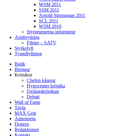
WSM 2011
SSM 2011
Arnold Strongman 2011
SCL 2011
WSM 2010
Styrgrupperna informerar
Armbrytning
Filmer – SATV
Styrkelyft
Tyngdlyftning
Butik
Bloggar
Krönikor
Chefen kåserar
Hypocenter krönika
Fredagskrönikan
Debatt
Wall of Fame
Tävla
MAX Grip
Annonsera
Donera
Redaktionen
Kontakt