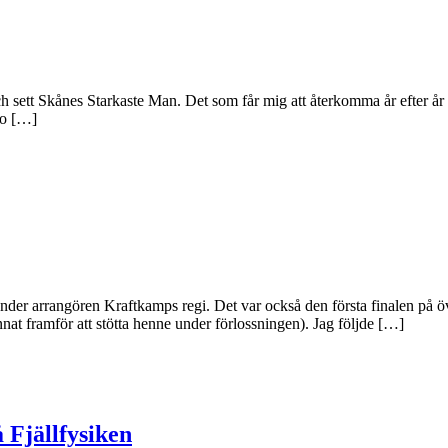
 sett Skånes Starkaste Man. Det som får mig att återkomma år efter år är i
öbo […]
der arrangören Kraftkamps regi. Det var också den första finalen på öv
annat framför att stötta henne under förlossningen). Jag följde […]
 Fjällfysiken