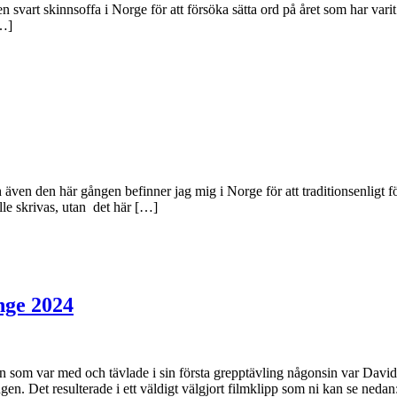
en svart skinnsoffa i Norge för att försöka sätta ord på året som har vari
[…]
ven den här gången befinner jag mig i Norge för att traditionsenligt f
lle skrivas, utan det här […]
nge 2024
n som var med och tävlade i sin första grepptävling någonsin var Davi
. Det resulterade i ett väldigt välgjort filmklipp som ni kan se nedan