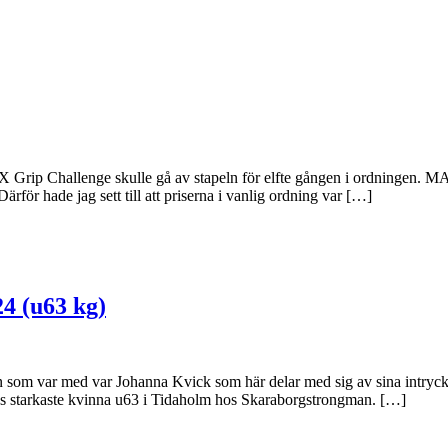
ip Challenge skulle gå av stapeln för elfte gången i ordningen. MAX G
rför hade jag sett till att priserna i vanlig ordning var […]
4 (u63 kg)
 som var med var Johanna Kvick som här delar med sig av sina intryck fr
s starkaste kvinna u63 i Tidaholm hos Skaraborgstrongman. […]