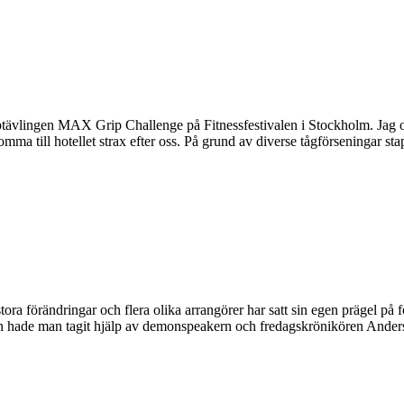
tävlingen MAX Grip Challenge på Fitnessfestivalen i Stockholm. Jag oc
mma till hotellet strax efter oss. På grund av diverse tågförseningar s
a förändringar och flera olika arrangörer har satt sin egen prägel på f
n hade man tagit hjälp av demonspeakern och fredagskrönikören Anders