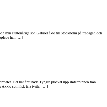
h min sjuttonårige son Gabriel åkte till Stockholm på fredagen och
tapplade han […]
ormatet. Det här året hade Tyngre plockat upp stafettpinnen från
 Axklo som fick fria tyglar […]