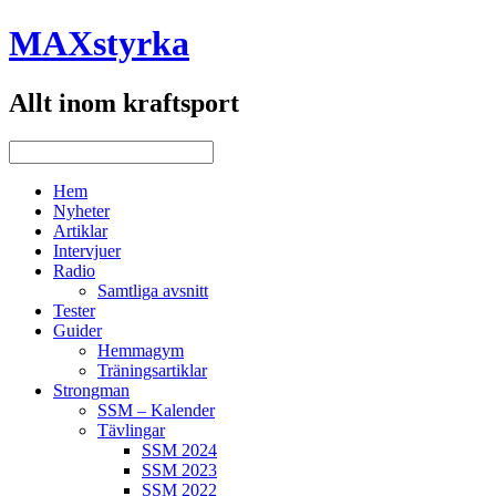
MAXstyrka
Allt inom kraftsport
Hem
Nyheter
Artiklar
Intervjuer
Radio
Samtliga avsnitt
Tester
Guider
Hemmagym
Träningsartiklar
Strongman
SSM – Kalender
Tävlingar
SSM 2024
SSM 2023
SSM 2022