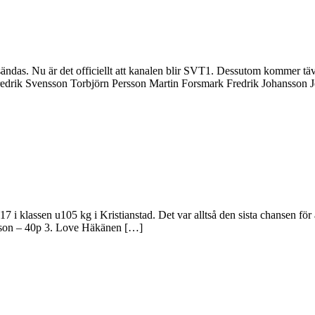
as. Nu är det officiellt att kanalen blir SVT1. Dessutom kommer tävli
 Fredrik Svensson Torbjörn Persson Martin Forsmark Fredrik Johansso
17 i klassen u105 kg i Kristianstad. Det var alltså den sista chansen för at
lysson – 40p 3. Love Häkänen […]