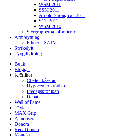
WSM 2011
SSM 2011
Arnold Strongman 2011
SCL 2011
WSM 2010
Styrgrupperna informerar
Armbrytning
Filmer – SATV
Styrkelyft
Tyngdlyftning
Butik
Bloggar
Krönikor
Chefen kåserar
Hypocenter krönika
Fredagskrönikan
Debatt
Wall of Fame
Tävla
MAX Grip
Annonsera
Donera
Redaktionen
Kontakt