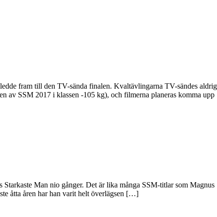
 ledde fram till den TV-sända finalen. Kvaltävlingarna TV-sändes aldr
nalen av SSM 2017 i klassen -105 kg), och filmerna planeras komma upp
iges Starkaste Man nio gånger. Det är lika många SSM-titlar som Magnus 
aste åtta åren har han varit helt överlägsen […]