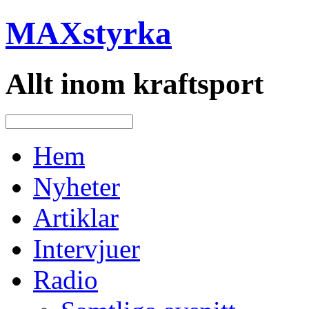
MAXstyrka
Allt inom kraftsport
Hem
Nyheter
Artiklar
Intervjuer
Radio