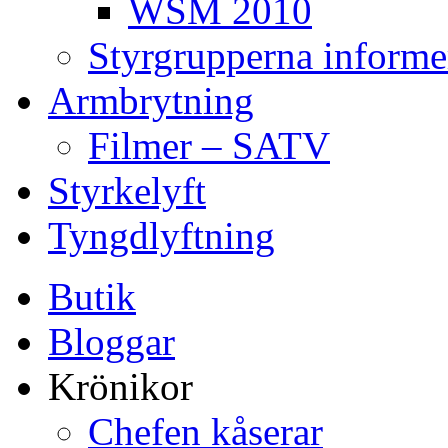
WSM 2010
Styrgrupperna informe
Armbrytning
Filmer – SATV
Styrkelyft
Tyngdlyftning
Butik
Bloggar
Krönikor
Chefen kåserar