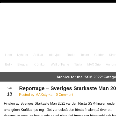
Hem
Nyheter
Artiklar
Intervjuer
Radio
Tester
Guider
Stro
Butik
Bloggar
Krönikor
Wall of Fame
Tävla
MAX Grip
Annon
Archive for the ‘SSM 2022’ Categ
Reportage – Sveriges Starkaste Man 2
JAN
18
Posted by MAXstyrka
0 Comment
Finalen av Sveriges Starkaste Man 2021 var den första SSM-finalen under
arrangören Kraftkamps regi. Det var också den första finalen på över ett
decennium som jag inte kunde se på plats (då frugan var höggravid och jag