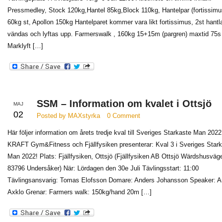
Pressmedley, Stock 120kg,Hantel 85kg,Block 110kg, Hantelpar (fortissimu
60kg st, Apollon 150kg Hantelparet kommer vara likt fortissimus, 2st hantl
vändas och lyftas upp. Farmerswalk , 160kg 15+15m (pargren) maxtid 75
Marklyft […]
SSM – Information om kvalet i Ottsjö
MAJ
02
Posted by MAXstyrka
0 Comment
Här följer information om årets tredje kval till Sveriges Starkaste Man 2022
KRAFT Gym&Fitness och Fjällfysiken presenterar: Kval 3 i Sveriges Star
Man 2022! Plats: Fjällfysiken, Ottsjö (Fjällfysiken AB Ottsjö Wärdshusväg
83796 Undersåker) När: Lördagen den 30e Juli Tävlingsstart: 11:00
Tävlingsansvarig: Tomas Elofsson Domare: Anders Johansson Speaker: A
Axklo Grenar: Farmers walk: 150kg/hand 20m […]