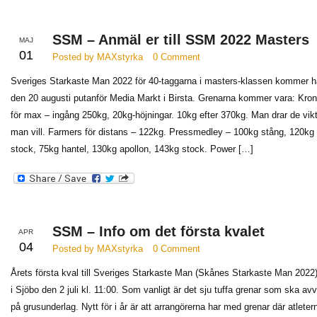
SSM – Anmäl er till SSM 2022 Masters
MAJ
01
Posted by MAXstyrka
0 Comment
Sveriges Starkaste Man 2022 för 40-taggarna i masters-klassen kommer h
den 20 augusti putanför Media Markt i Birsta. Grenarna kommer vara: Kron
för max – ingång 250kg, 20kg-höjningar. 10kg efter 370kg. Man drar de vik
man vill. Farmers för distans – 122kg. Pressmedley – 100kg stång, 120kg
stock, 75kg hantel, 130kg apollon, 143kg stock. Power […]
SSM – Info om det första kvalet
APR
04
Posted by MAXstyrka
0 Comment
Årets första kval till Sveriges Starkaste Man (Skånes Starkaste Man 2022)
i Sjöbo den 2 juli kl. 11:00. Som vanligt är det sju tuffa grenar som ska av
på grusunderlag. Nytt för i år är att arrangörerna har med grenar där atleter