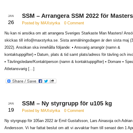
SSM – Arrangera SSM 2022 för Masters
JAN
26
Posted by MAXstyrka
0 Comment
Nu kan ni ansöka om att arrangera Sveriges Starkaste Man Masters! Ans
skickas till info@maxstyrka.se. Sista anmälningsdagen är den sista maj (
2022). Ansökan ska innehålla följande: • Ansvarig arrangör (namn &
kontaktuppgifter) • Datum, plats & tid samt plats/adress för tävling och in
• Tävlingsledare/Kontaktperson (namn & kontaktuppgifter) • Domare • Spea
Atletansvarig […]
SSM – Ny styrgrupp för u105 kg
JAN
19
Posted by MAXstyrka
0 Comment
Ny styrgrupp för 105an 2022 är Emil Gustafsson, Lars Ainasoja och Adrian
Andersson. Vi har fattat beslut om att vi avvaktar fram till senast den 1 Apr