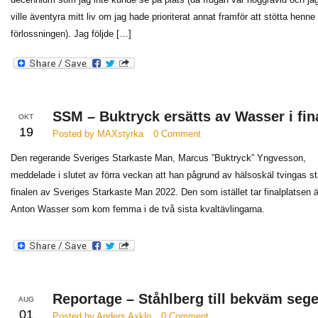
ville äventyra mitt liv om jag hade prioriterat annat framför att stötta henne
förlossningen). Jag följde […]
SSM – Buktryck ersätts av Wasser i fin
OKT
19
Posted by MAXstyrka
0 Comment
Den regerande Sveriges Starkaste Man, Marcus ”Buktryck” Yngvesson,
meddelade i slutet av förra veckan att han pågrund av hälsoskäl tvingas st
finalen av Sveriges Starkaste Man 2022. Den som istället tar finalplatsen ä
Anton Wasser som kom femma i de två sista kvaltävlingarna.
Reportage – Ståhlberg till bekväm sege
AUG
01
Posted by Anders Axklo
0 Comment