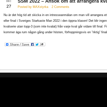
SSM 2022 – Ansök om att arrangera kval
DEC
27
Posted by MAXstyrka
2 Comments
Nu är det hög tid att skicka in en intresseanmälan om man vill arrangera et
eller final i Sveriges Starkaste Man 2022 i den öppna klasen! Det blir ingen
kvalserie utan topp-3 (som inte kvalat) från varje kval går vidare till final. F
kommer äga rum någon gång under hösten, förhoppningsvis en ”riktig” fina