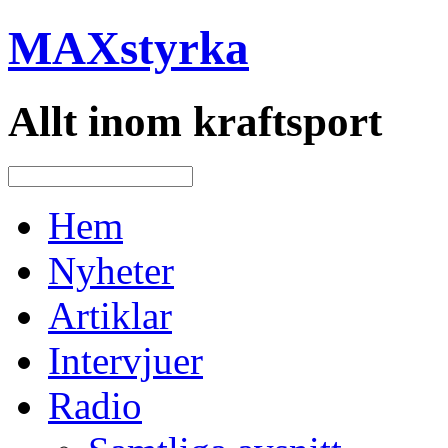
MAXstyrka
Allt inom kraftsport
Hem
Nyheter
Artiklar
Intervjuer
Radio