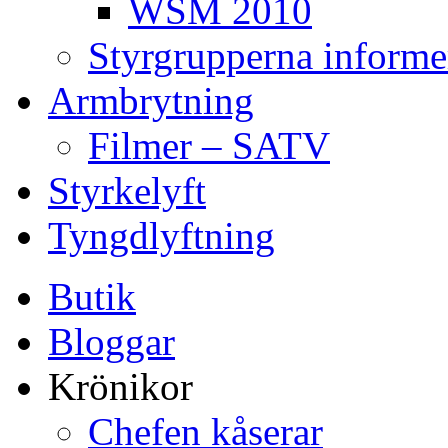
WSM 2010
Styrgrupperna informe
Armbrytning
Filmer – SATV
Styrkelyft
Tyngdlyftning
Butik
Bloggar
Krönikor
Chefen kåserar