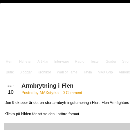
Hem
Nyheter
Artiklar
Intervjuer
Radio
Tester
Guider
Stro
Butik
Bloggar
Krönikor
Wall of Fame
Tävla
MAX Grip
Annon
Armbrytning i Flen
SEP
10
Posted by MAXstyrka
0 Comment
Den 9 oktober är det en stor armbrytningsturnering i Flen. Flen Armfighters
Klicka på bilden för att se den i större format.