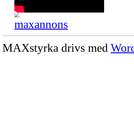
MAXstyrka drivs med
Word