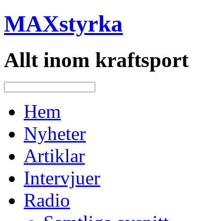
MAXstyrka
Allt inom kraftsport
Hem
Nyheter
Artiklar
Intervjuer
Radio