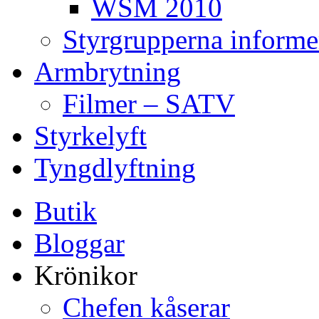
WSM 2010
Styrgrupperna informe
Armbrytning
Filmer – SATV
Styrkelyft
Tyngdlyftning
Butik
Bloggar
Krönikor
Chefen kåserar