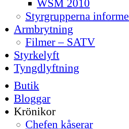
WSM 2010
Styrgrupperna informe
Armbrytning
Filmer – SATV
Styrkelyft
Tyngdlyftning
Butik
Bloggar
Krönikor
Chefen kåserar