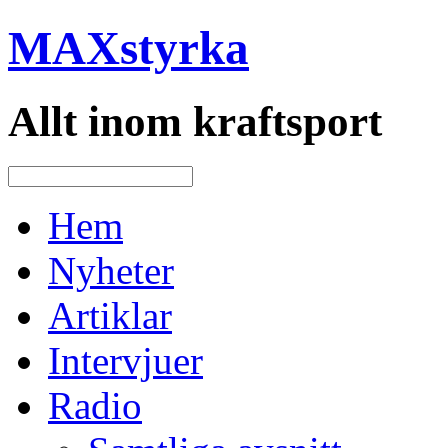
MAXstyrka
Allt inom kraftsport
Hem
Nyheter
Artiklar
Intervjuer
Radio