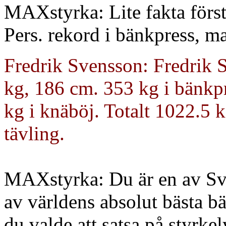
MAXstyrka: Lite fakta först.
Pers. rekord i bänkpress, ma
Fredrik Svensson: Fredrik S
kg, 186 cm. 353 kg i bänkpr
kg i knäböj. Totalt 1022.5 k
tävling.
MAX
styrka: Du är en av Sv
av världens absolut bästa b
du valde att satsa på styrke