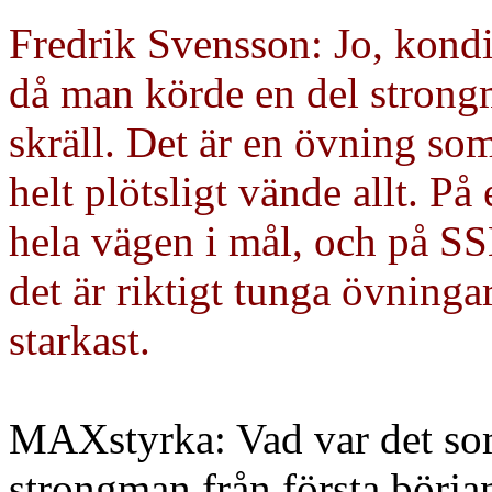
Fredrik Svensson: Jo, kondis
då man körde en del strongm
skräll. Det är en övning som
helt plötsligt vände allt. På
hela vägen i mål, och på SS
det är riktigt tunga övninga
starkast.
MAX
styrka: Vad var det so
strongman från första börja