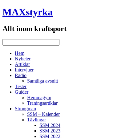
MAXstyrka
Allt inom kraftsport
Hem
Nyheter
Artiklar
Intervjuer
Radio
Samtliga avsnitt
Tester
Guider
Hemmagym
Träningsartiklar
Strongman
SSM – Kalender
Tävlingar
SSM 2024
SSM 2023
SSM 2022