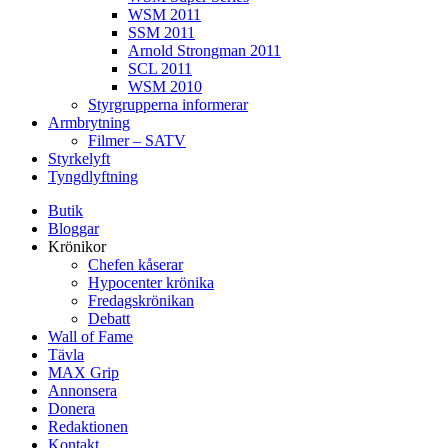
WSM 2011
SSM 2011
Arnold Strongman 2011
SCL 2011
WSM 2010
Styrgrupperna informerar
Armbrytning
Filmer – SATV
Styrkelyft
Tyngdlyftning
Butik
Bloggar
Krönikor
Chefen kåserar
Hypocenter krönika
Fredagskrönikan
Debatt
Wall of Fame
Tävla
MAX Grip
Annonsera
Donera
Redaktionen
Kontakt