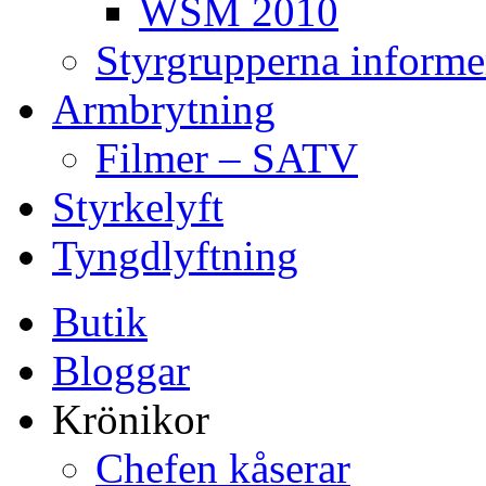
WSM 2010
Styrgrupperna informe
Armbrytning
Filmer – SATV
Styrkelyft
Tyngdlyftning
Butik
Bloggar
Krönikor
Chefen kåserar