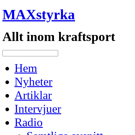
MAXstyrka
Allt inom kraftsport
Hem
Nyheter
Artiklar
Intervjuer
Radio