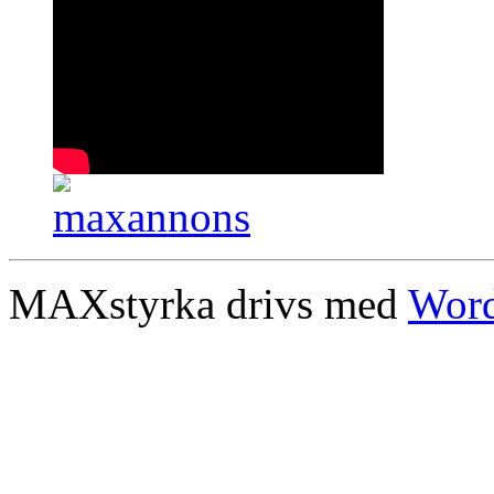
MAXstyrka drivs med
Word