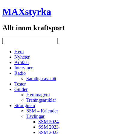
MAXstyrka
Allt inom kraftsport
Hem
Nyheter
Artiklar
Intervjuer
Radio
Samtliga avsnitt
Tester
Guider
Hemmagym
Träningsartiklar
Strongman
SSM – Kalender
Tävlingar
SSM 2024
SSM 2023
SSM 2022