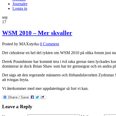
Journaler
Logga in
sep
17
WSM 2010 – Mer skvaller
Posted by MAXstyrka
0 Comment
Det cirkulerar en hel del rykten om WSM 2010 på olika forum just nu. 
Derek Poundstone har kommit trea i två raka grenar men lyckades komm
dominerar är dock Brian Shaw som har tre grensegrar och en andra plats.
Det sägs att den regerande mästaren och förhandsfavoriten Zydrunas S
att tvingas bryta.
Vi återkommer med mer uppdateringar så fort vi kan.
Leave a Reply