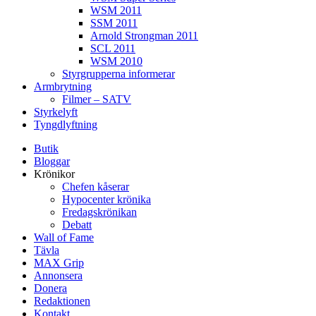
WSM 2011
SSM 2011
Arnold Strongman 2011
SCL 2011
WSM 2010
Styrgrupperna informerar
Armbrytning
Filmer – SATV
Styrkelyft
Tyngdlyftning
Butik
Bloggar
Krönikor
Chefen kåserar
Hypocenter krönika
Fredagskrönikan
Debatt
Wall of Fame
Tävla
MAX Grip
Annonsera
Donera
Redaktionen
Kontakt