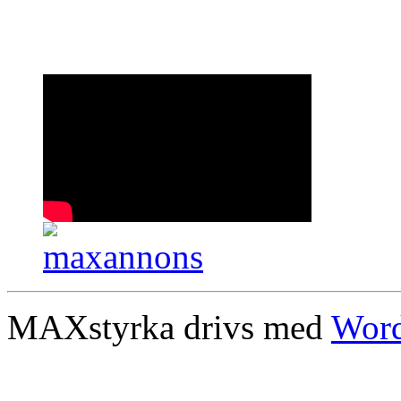
MAXstyrka drivs med
Word