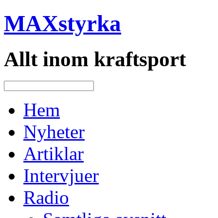
MAXstyrka
Allt inom kraftsport
Hem
Nyheter
Artiklar
Intervjuer
Radio