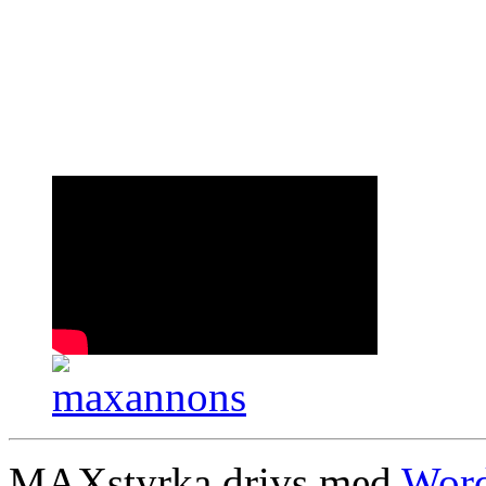
MAXstyrka drivs med
Word