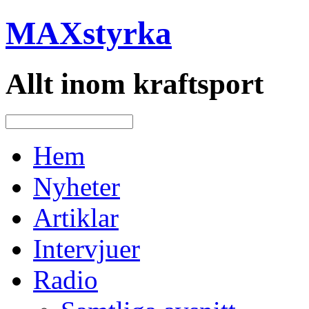
MAXstyrka
Allt inom kraftsport
Hem
Nyheter
Artiklar
Intervjuer
Radio