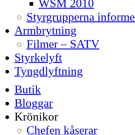
WSM 2010
Styrgrupperna informe
Armbrytning
Filmer – SATV
Styrkelyft
Tyngdlyftning
Butik
Bloggar
Krönikor
Chefen kåserar