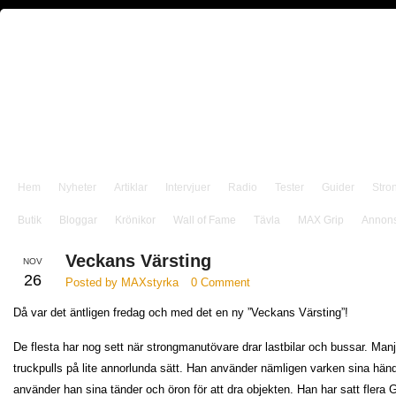
Hem
Nyheter
Artiklar
Intervjuer
Radio
Tester
Guider
Stro
Butik
Bloggar
Krönikor
Wall of Fame
Tävla
MAX Grip
Annon
Veckans Värsting
NOV
26
Posted by MAXstyrka
0 Comment
Då var det äntligen fredag och med det en ny ”Veckans Värsting”!
De flesta har nog sett när strongmanutövare drar lastbilar och bussar. Manji
truckpulls på lite annorlunda sätt. Han använder nämligen varken sina hände
använder han sina tänder och öron för att dra objekten. Han har satt flera 