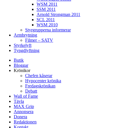
WSM 2011
SSM 2011
Arnold Strongman 2011
SCL 2011
WSM 2010
Styrgrupperna informerar
Armbrytning
Filmer – SATV
Styrkelyft
Tyngdlyftning
Butik
Bloggar
Krönikor
Chefen kåserar
Hypocenter krönika
Fredagskrönikan
Debatt
Wall of Fame
Tävla
MAX Grip
Annonsera
Donera
Redaktionen
Kontakt