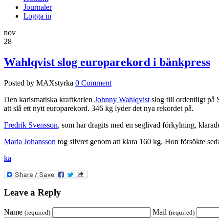
Journaler
Logga in
nov
28
Wahlqvist slog europarekord i bänkpress
Posted by MAXstyrka
0 Comment
Den karismatiska kraftkarlen
Johnny Wahlqvist
slog till ordentligt p
att slå ett nytt europarekord. 346 kg lyder det nya rekordet på.
Fredrik Svensson
, som har dragits med en seglivad förkylning, klarade
Maria Johansson
tog silvret genom att klara 160 kg. Hon försökte se
ka
Leave a Reply
Name
Mail
(required)
(required)