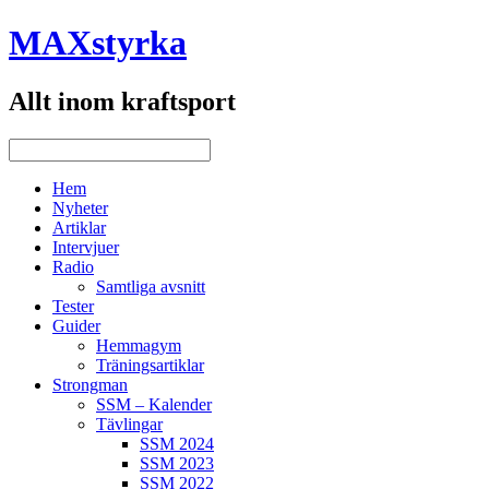
MAXstyrka
Allt inom kraftsport
Hem
Nyheter
Artiklar
Intervjuer
Radio
Samtliga avsnitt
Tester
Guider
Hemmagym
Träningsartiklar
Strongman
SSM – Kalender
Tävlingar
SSM 2024
SSM 2023
SSM 2022