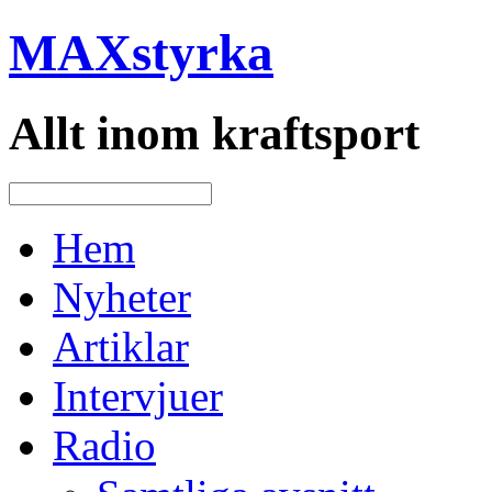
MAXstyrka
Allt inom kraftsport
Hem
Nyheter
Artiklar
Intervjuer
Radio