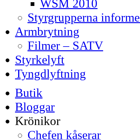
WSM 2010
Styrgrupperna informe
Armbrytning
Filmer – SATV
Styrkelyft
Tyngdlyftning
Butik
Bloggar
Krönikor
Chefen kåserar