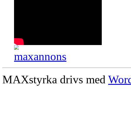
MAXstyrka drivs med
Word