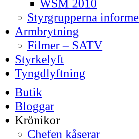
WSM 2010
Styrgrupperna informe
Armbrytning
Filmer – SATV
Styrkelyft
Tyngdlyftning
Butik
Bloggar
Krönikor
Chefen kåserar