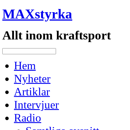
MAXstyrka
Allt inom kraftsport
Hem
Nyheter
Artiklar
Intervjuer
Radio