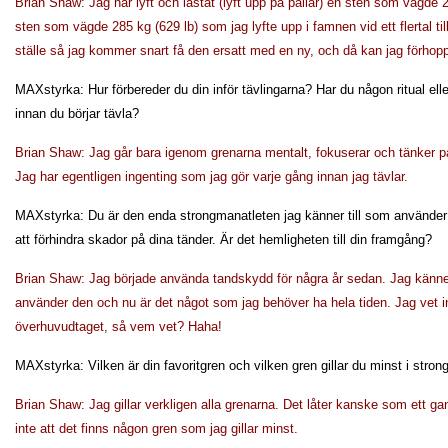
Brian Shaw: Jag har lyft och lastat (lyft upp på pallar) en sten som vägde 25
sten som vägde 285 kg (629 lb) som jag lyfte upp i famnen vid ett flertal till
ställe så jag kommer snart få den ersatt med en ny, och då kan jag förhop
MAXstyrka: Hur förbereder du din inför tävlingarna? Har du någon ritual el
innan du börjar tävla?
Brian Shaw: Jag går bara igenom grenarna mentalt, fokuserar och tänker p
Jag har egentligen ingenting som jag gör varje gång innan jag tävlar.
MAXstyrka: Du är den enda strongmanatleten jag känner till som använder t
att förhindra skador på dina tänder. Är det hemligheten till din framgång?
Brian Shaw: Jag började använda tandskydd för några år sedan. Jag känne
använder den och nu är det något som jag behöver ha hela tiden. Jag vet i
överhuvudtaget, så vem vet? Haha!
MAXstyrka: Vilken är din favoritgren och vilken gren gillar du minst i stro
Brian Shaw: Jag gillar verkligen alla grenarna. Det låter kanske som ett ga
inte att det finns någon gren som jag gillar minst.