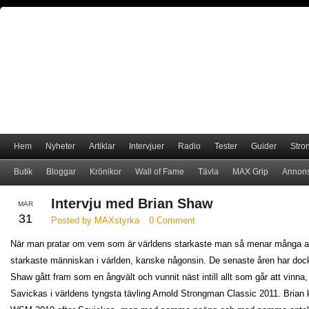
Hem
Nyheter
Artiklar
Intervjuer
Radio
Tester
Guider
Stro
Butik
Bloggar
Krönikor
Wall of Fame
Tävla
MAX Grip
Annon
Intervju med Brian Shaw
MAR
31
Posted by MAXstyrka
0 Comment
När man pratar om vem som är världens starkaste man så menar många at
starkaste människan i världen, kanske någonsin. De senaste åren har doc
Shaw gått fram som en ångvält och vunnit näst intill allt som går att vinn
Savickas i världens tyngsta tävling Arnold Strongman Classic 2011. Brian