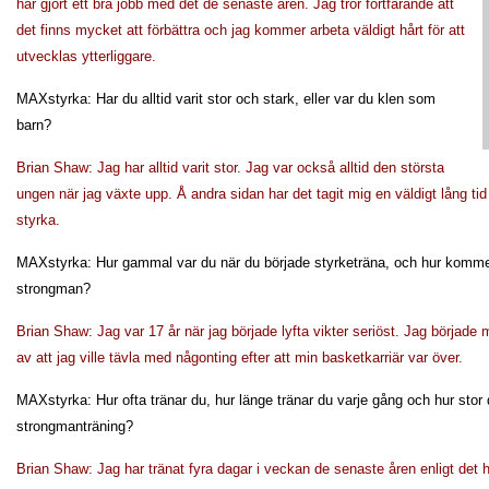
har gjort ett bra jobb med det de senaste åren. Jag tror fortfarande att
det finns mycket att förbättra och jag kommer arbeta väldigt hårt för att
utvecklas ytterliggare.
MAXstyrka: Har du alltid varit stor och stark, eller var du klen som
barn?
Brian Shaw: Jag har alltid varit stor. Jag var också alltid den största
ungen när jag växte upp. Å andra sidan har det tagit mig en väldigt lång tid
styrka.
MAXstyrka: Hur gammal var du när du började styrketräna, och hur kommer
strongman?
Brian Shaw: Jag var 17 år när jag började lyfta vikter seriöst. Jag börjad
av att jag ville tävla med någonting efter att min basketkarriär var över.
MAXstyrka: Hur ofta tränar du, hur länge tränar du varje gång och hur stor 
strongmanträning?
Brian Shaw: Jag har tränat fyra dagar i veckan de senaste åren enligt det 