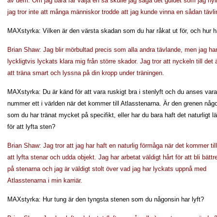
av dem. Om jag bara får välja en så skulle jag säga det guldet som jag nyl
jag tror inte att många människor trodde att jag kunde vinna en sådan täv
MAXstyrka: Vilken är den värsta skadan som du har råkat ut för, och hur hål
Brian Shaw: Jag blir mörbultad precis som alla andra tävlande, men jag ha
lyckligtvis lyckats klara mig från större skador. Jag tror att nyckeln till det 
att träna smart och lyssna på din kropp under träningen.
MAXstyrka: Du är känd för att vara ruskigt bra i stenlyft och du anses vara
nummer ett i världen när det kommer till Atlasstenarna. Är den grenen någ
som du har tränat mycket på specifikt, eller har du bara haft det naturligt lä
för att lyfta sten?
Brian Shaw: Jag tror att jag har haft en naturlig förmåga när det kommer till
att lyfta stenar och udda objekt. Jag har arbetat väldigt hårt för att bli bättr
på stenarna och jag är väldigt stolt över vad jag har lyckats uppnå med
Atlasstenarna i min karriär.
MAXstyrka: Hur tung är den tyngsta stenen som du någonsin har lyft?