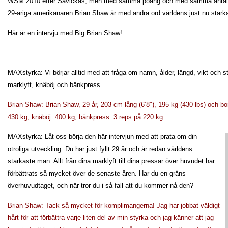
WSM 2010 efter Savickas, men med samma poäng och med samma antal g
29-åriga amerikanaren Brian Shaw är med andra ord världens just nu stark
Här är en intervju med Big Brian Shaw!
—————————————————————————————————
MAXstyrka: Vi börjar alltid med att fråga om namn, ålder, längd, vikt och s
marklyft, knäböj och bänkpress.
Brian Shaw: Brian Shaw, 29 år, 203 cm lång (6’8″), 195 kg (430 lbs) och bor
430 kg, knäböj: 400 kg, bänkpress: 3 reps på 220 kg.
MAXstyrka: Låt oss börja den här intervjun med att prata om din
otroliga utveckling. Du har just fyllt 29 år och är redan världens
starkaste man. Allt från dina marklyft till dina pressar över huvudet har
förbättrats så mycket över de senaste åren. Har du en gräns
överhuvudtaget, och när tror du i så fall att du kommer nå den?
Brian Shaw: Tack så mycket för komplimangerna! Jag har jobbat väldigt
hårt för att förbättra varje liten del av min styrka och jag känner att jag