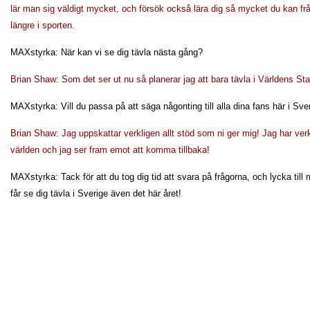
lär man sig väldigt mycket, och försök också lära dig så mycket du kan f
längre i sporten.
MAXstyrka: När kan vi se dig tävla nästa gång?
Brian Shaw: Som det ser ut nu så planerar jag att bara tävla i Världens S
MAXstyrka: Vill du passa på att säga någonting till alla dina fans här i Sv
Brian Shaw: Jag uppskattar verkligen allt stöd som ni ger mig! Jag har verkl
världen och jag ser fram emot att komma tillbaka!
MAXstyrka: Tack för att du tog dig tid att svara på frågorna, och lycka till m
får se dig tävla i Sverige även det här året!