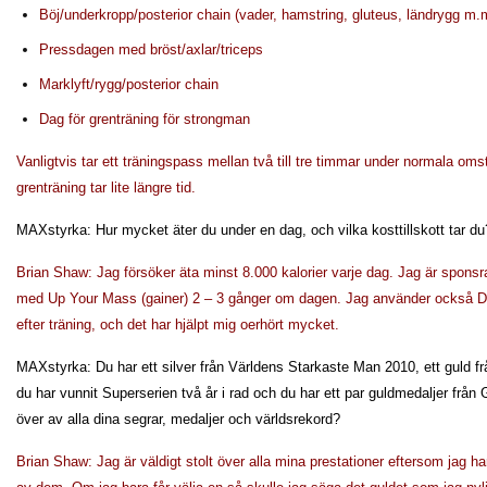
Böj/underkropp/posterior chain (vader, hamstring, gluteus, ländrygg m.
Pressdagen med bröst/axlar/triceps
Marklyft/rygg/posterior chain
Dag för grenträning för strongman
Vanligtvis tar ett träningspass mellan två till tre timmar under normala om
grenträning tar lite längre tid.
MAXstyrka: Hur mycket äter du under en dag, och vilka kosttillskott tar du
Brian Shaw: Jag försöker äta minst 8.000 kalorier varje dag. Jag är spons
med Up Your Mass (gainer) 2 – 3 gånger om dagen. Jag använder också D
efter träning, och det har hjälpt mig oerhört mycket.
MAXstyrka: Du har ett silver från Världens Starkaste Man 2010, ett guld f
du har vunnit Superserien två år i rad och du har ett par guldmedaljer från
över av alla dina segrar, medaljer och världsrekord?
Brian Shaw: Jag är väldigt stolt över alla mina prestationer eftersom jag har