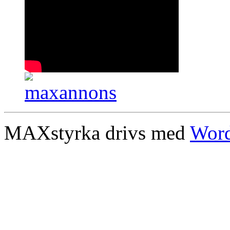
MAXstyrka drivs med
Word