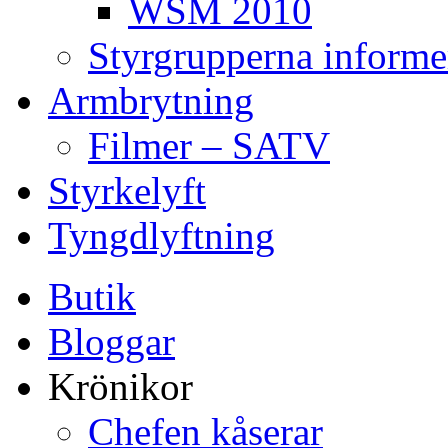
WSM 2010
Styrgrupperna informe
Armbrytning
Filmer – SATV
Styrkelyft
Tyngdlyftning
Butik
Bloggar
Krönikor
Chefen kåserar