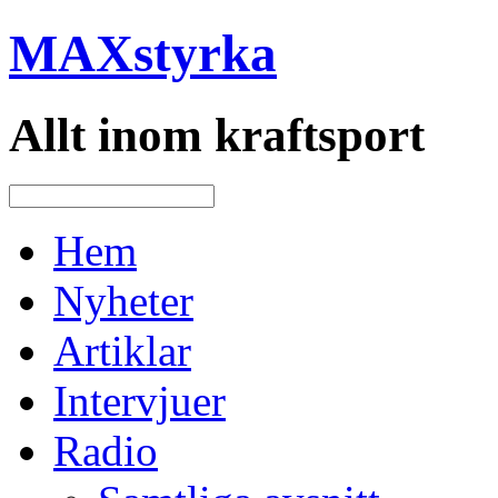
MAXstyrka
Allt inom kraftsport
Hem
Nyheter
Artiklar
Intervjuer
Radio