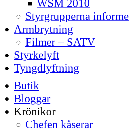
WSM 2010
Styrgrupperna informe
Armbrytning
Filmer – SATV
Styrkelyft
Tyngdlyftning
Butik
Bloggar
Krönikor
Chefen kåserar