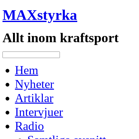
MAXstyrka
Allt inom kraftsport
Hem
Nyheter
Artiklar
Intervjuer
Radio