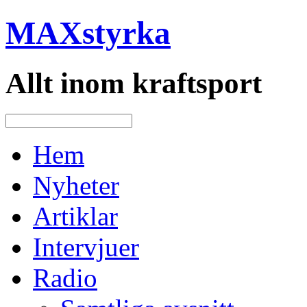
MAXstyrka
Allt inom kraftsport
Hem
Nyheter
Artiklar
Intervjuer
Radio