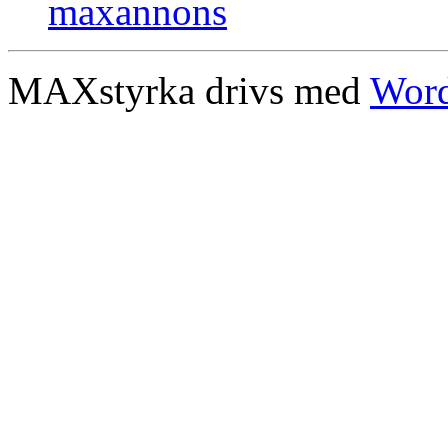
MAXstyrka drivs med
Word