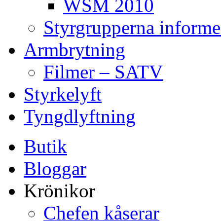
WSM 2010
Styrgrupperna informe
Armbrytning
Filmer – SATV
Styrkelyft
Tyngdlyftning
Butik
Bloggar
Krönikor
Chefen kåserar