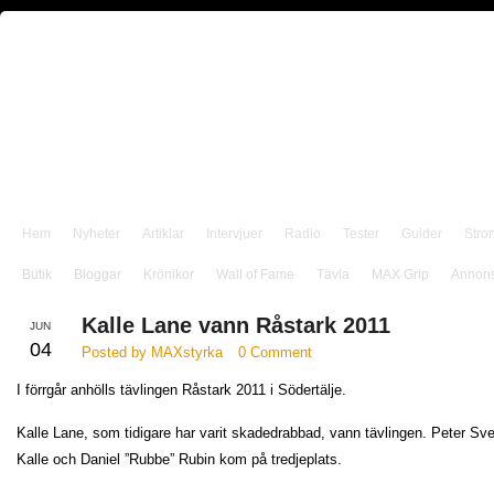
Hem
Nyheter
Artiklar
Intervjuer
Radio
Tester
Guider
Stro
Butik
Bloggar
Krönikor
Wall of Fame
Tävla
MAX Grip
Annon
Kalle Lane vann Råstark 2011
JUN
04
Posted by MAXstyrka
0 Comment
I förrgår anhölls tävlingen Råstark 2011 i Södertälje.
Kalle Lane, som tidigare har varit skadedrabbad, vann tävlingen. Peter Sv
Kalle och Daniel ”Rubbe” Rubin kom på tredjeplats.