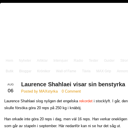
Hem
Nyheter
Artiklar
Intervjuer
Radio
Tester
Guider
Stro
Butik
Bloggar
Krönikor
Wall of Fame
Tävla
MAX Grip
Annon
Laurence Shahlaei visar sin benstyrka
AUG
06
Posted by MAXstyrka
0 Comment
Laurence Shahlaei slog nyligen det engelska
rekordet
i stocklyft. I går, de
skulle försöka göra 20 reps på 250 kg i knäböj.
Han orkade inte göra 20 reps i dag, men väl 16 reps. Han verkar onekligen
som går av stapeln i september. Här nedanför kan ni se hur det såg ut.