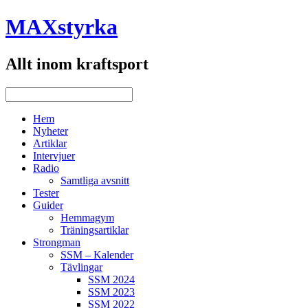
MAXstyrka
Allt inom kraftsport
Hem
Nyheter
Artiklar
Intervjuer
Radio
Samtliga avsnitt
Tester
Guider
Hemmagym
Träningsartiklar
Strongman
SSM – Kalender
Tävlingar
SSM 2024
SSM 2023
SSM 2022