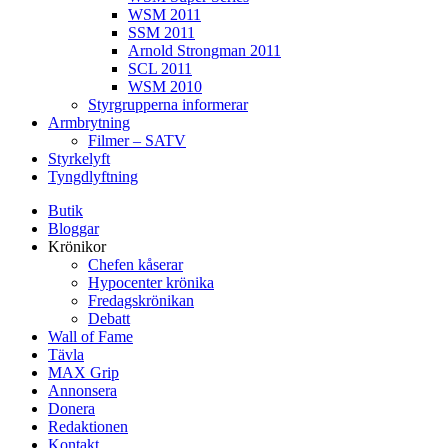
WSM 2011
SSM 2011
Arnold Strongman 2011
SCL 2011
WSM 2010
Styrgrupperna informerar
Armbrytning
Filmer – SATV
Styrkelyft
Tyngdlyftning
Butik
Bloggar
Krönikor
Chefen kåserar
Hypocenter krönika
Fredagskrönikan
Debatt
Wall of Fame
Tävla
MAX Grip
Annonsera
Donera
Redaktionen
Kontakt