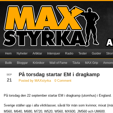
Hem
Nyheter
Artiklar
Intervjuer
Radio
Tester
Guider
Stro
Butik
Bloggar
Krönikor
Wall of Fame
Tävla
MAX Grip
Annon
På torsdag startar EM i dragkamp
SEP
21
Posted by MAXstyrka
0 Comment
På torsdag den 22 september startar EM i dragkamp (utomhus) i England.
Sverige ställer upp i alla viktklasser, såväl för män som kvinnor, mixat (m
M560, M640, M680, M720, W520, W560, MX600, JM560 och UM600.