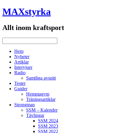
MAXstyrka
Allt inom kraftsport
Hem
Nyheter
Artiklar
Intervjuer
Radio
Samtliga avsnitt
Tester
Guider
Hemmagym
Träningsartiklar
Strongman
SSM – Kalender
Tävlingar
SSM 2024
SSM 2023
SSM 2022