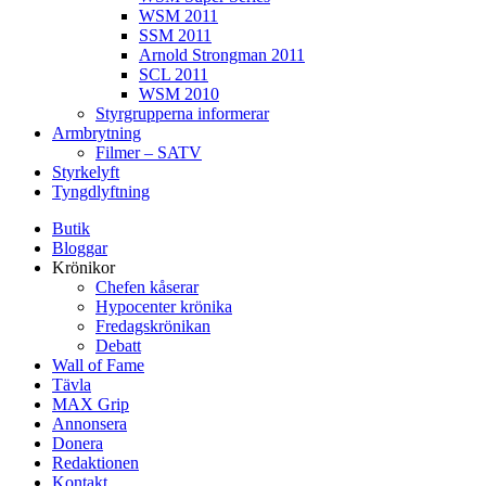
WSM 2011
SSM 2011
Arnold Strongman 2011
SCL 2011
WSM 2010
Styrgrupperna informerar
Armbrytning
Filmer – SATV
Styrkelyft
Tyngdlyftning
Butik
Bloggar
Krönikor
Chefen kåserar
Hypocenter krönika
Fredagskrönikan
Debatt
Wall of Fame
Tävla
MAX Grip
Annonsera
Donera
Redaktionen
Kontakt