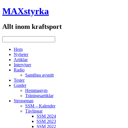
MAXstyrka
Allt inom kraftsport
Hem
Nyheter
Artiklar
Intervjuer
Radio
Samtliga avsnitt
Tester
Guider
Hemmagym
Träningsartiklar
Strongman
SSM – Kalender
Tävlingar
SSM 2024
SSM 2023
SSM 2022