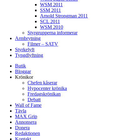
WSM 2011
SSM 2011
Arnold Strongman 2011
SCL 2011
WSM 2010
Styrgrupperna informerar
Armbrytning
Filmer – SATV
Styrkelyft
Tyngdlyftning
Butik
Bloggar
Krönikor
Chefen kåserar
Hypocenter krönika
Fredagskrönikan
Debatt
Wall of Fame
Tävla
MAX Grip
Annonsera
Donera
Redaktionen
Kontakt