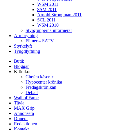
WSM 2011
SSM 2011
Arnold Strongman 2011
SCL 2011
WSM 2010
Styrgrupperna informerar
Armbrytning
Filmer – SATV
Styrkelyft
Tyngdlyftning
Butik
Bloggar
Krönikor
Chefen kåserar
Hypocenter krönika
Fredagskrönikan
Debatt
Wall of Fame
Tävla
MAX Grip
Annonsera
Donera
Redaktionen
Kontakt