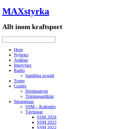
MAXstyrka
Allt inom kraftsport
Hem
Nyheter
Artiklar
Intervjuer
Radio
Samtliga avsnitt
Tester
Guider
Hemmagym
Träningsartiklar
Strongman
SSM – Kalender
Tävlingar
SSM 2024
SSM 2023
SSM 2022