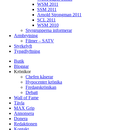
WSM 2011
SSM 2011
Arnold Strongman 2011
SCL 2011
WSM 2010
Styrgrupperna informerar
Armbrytning
Filmer – SATV
Styrkelyft
Tyngdlyftning
Butik
Bloggar
Krönikor
Chefen kåserar
Hypocenter krönika
Fredagskrönikan
Debatt
Wall of Fame
Tävla
MAX Grip
Annonsera
Donera
Redaktionen
Kontakt