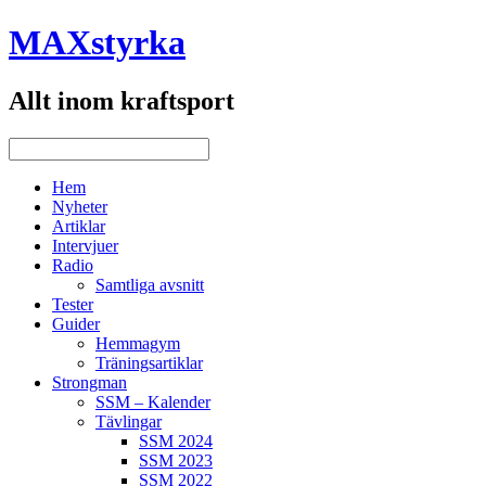
MAXstyrka
Allt inom kraftsport
Hem
Nyheter
Artiklar
Intervjuer
Radio
Samtliga avsnitt
Tester
Guider
Hemmagym
Träningsartiklar
Strongman
SSM – Kalender
Tävlingar
SSM 2024
SSM 2023
SSM 2022