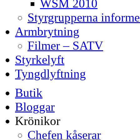
WSM 2010
Styrgrupperna informe
Armbrytning
Filmer – SATV
Styrkelyft
Tyngdlyftning
Butik
Bloggar
Krönikor
Chefen kåserar