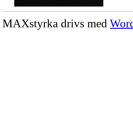
MAXstyrka drivs med
Word