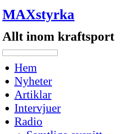
MAXstyrka
Allt inom kraftsport
Hem
Nyheter
Artiklar
Intervjuer
Radio