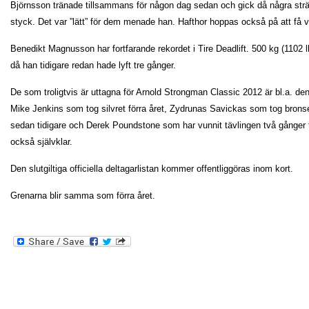
Björnsson tränade tillsammans för någon dag sedan och gick då några st
styck. Det var ”lätt” för dem menade han. Hafthor hoppas också på att få v
Benedikt Magnusson har fortfarande rekordet i Tire Deadlift. 500 kg (1102 
då han tidigare redan hade lyft tre gånger.
De som troligtvis är uttagna för Arnold Strongman Classic 2012 är bl.a. d
Mike Jenkins som tog silvret förra året, Zydrunas Savickas som tog bronse
sedan tidigare och Derek Poundstone som har vunnit tävlingen två gånger t
också självklar.
Den slutgiltiga officiella deltagarlistan kommer offentliggöras inom kort.
Grenarna blir samma som förra året.