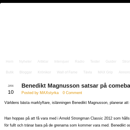
Hem
Nyheter
Artiklar
Intervjuer
Radio
Tester
Guider
Stro
Butik
Bloggar
Krönikor
Wall of Fame
Tävla
MAX Grip
Annon
Benedikt Magnusson satsar på comeb
JAN
10
Posted by MAXstyrka
0 Comment
Världens bästa marklyftare, islänningen Benedikt Magnusson, planerar a
Han hoppas på att få vara med i Arnold Strongman Classic 2012 som hålls 
för fullt och tränar bara på de grenarna som kommer vara med. Benedikt oc