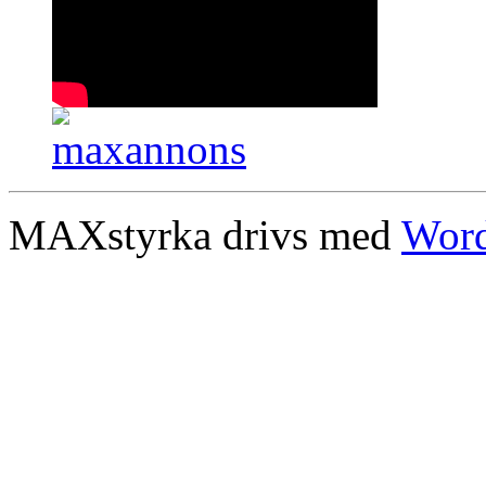
MAXstyrka drivs med
Word