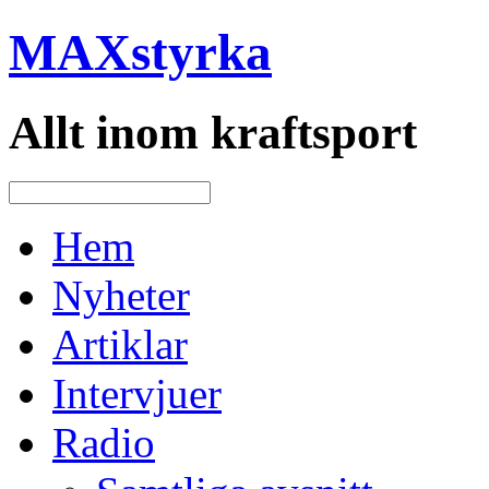
MAXstyrka
Allt inom kraftsport
Hem
Nyheter
Artiklar
Intervjuer
Radio