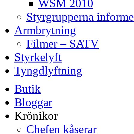
WSM 2010
Styrgrupperna informe
Armbrytning
Filmer – SATV
Styrkelyft
Tyngdlyftning
Butik
Bloggar
Krönikor
Chefen kåserar