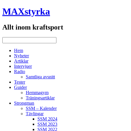
MAXstyrka
Allt inom kraftsport
Hem
Nyheter
Artiklar
Intervjuer
Radio
Samtliga avsnitt
Tester
Guider
Hemmagym
Träningsartiklar
Strongman
SSM – Kalender
Tävlingar
SSM 2024
SSM 2023
SSM 2022