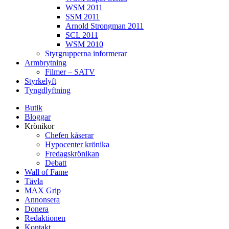
WSM 2011
SSM 2011
Arnold Strongman 2011
SCL 2011
WSM 2010
Styrgrupperna informerar
Armbrytning
Filmer – SATV
Styrkelyft
Tyngdlyftning
Butik
Bloggar
Krönikor
Chefen kåserar
Hypocenter krönika
Fredagskrönikan
Debatt
Wall of Fame
Tävla
MAX Grip
Annonsera
Donera
Redaktionen
Kontakt