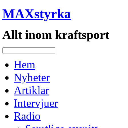
MAXstyrka
Allt inom kraftsport
Hem
Nyheter
Artiklar
Intervjuer
Radio