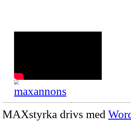
MAXstyrka drivs med
Word