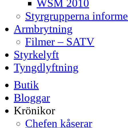
WSM 2010
Styrgrupperna informe
Armbrytning
Filmer – SATV
Styrkelyft
Tyngdlyftning
Butik
Bloggar
Krönikor
Chefen kåserar