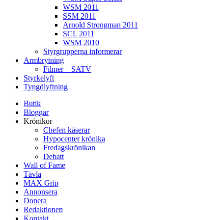
WSM 2011
SSM 2011
Arnold Strongman 2011
SCL 2011
WSM 2010
Styrgrupperna informerar
Armbrytning
Filmer – SATV
Styrkelyft
Tyngdlyftning
Butik
Bloggar
Krönikor
Chefen kåserar
Hypocenter krönika
Fredagskrönikan
Debatt
Wall of Fame
Tävla
MAX Grip
Annonsera
Donera
Redaktionen
Kontakt