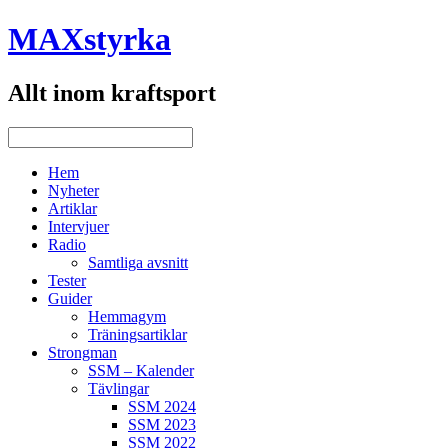
MAXstyrka
Allt inom kraftsport
Hem
Nyheter
Artiklar
Intervjuer
Radio
Samtliga avsnitt
Tester
Guider
Hemmagym
Träningsartiklar
Strongman
SSM – Kalender
Tävlingar
SSM 2024
SSM 2023
SSM 2022