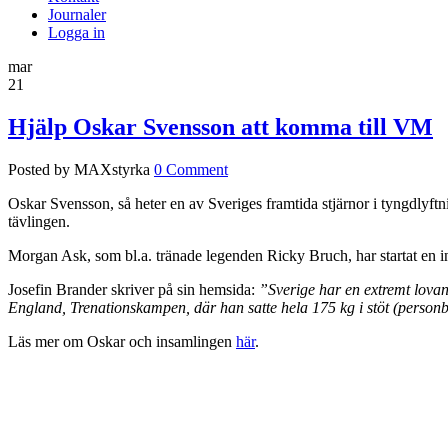
Journaler
Logga in
mar
21
Hjälp Oskar Svensson att komma till VM
Posted by MAXstyrka
0 Comment
Oskar Svensson, så heter en av Sveriges framtida stjärnor i tyngdlyftn
tävlingen.
Morgan Ask, som bl.a. tränade legenden Ricky Bruch, har startat en ins
Josefin Brander skriver på sin hemsida:
”Sverige har en extremt lovan
England, Trenationskampen, där han satte hela 175 kg i stöt (personb
Läs mer om Oskar och insamlingen
här
.