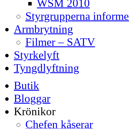
WSM 2010
Styrgrupperna informe
Armbrytning
Filmer – SATV
Styrkelyft
Tyngdlyftning
Butik
Bloggar
Krönikor
Chefen kåserar