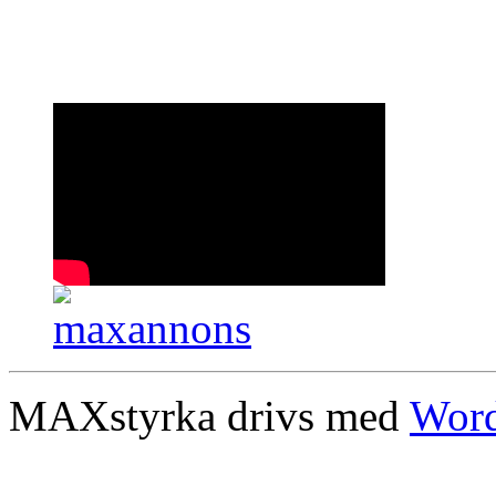
MAXstyrka drivs med
Word