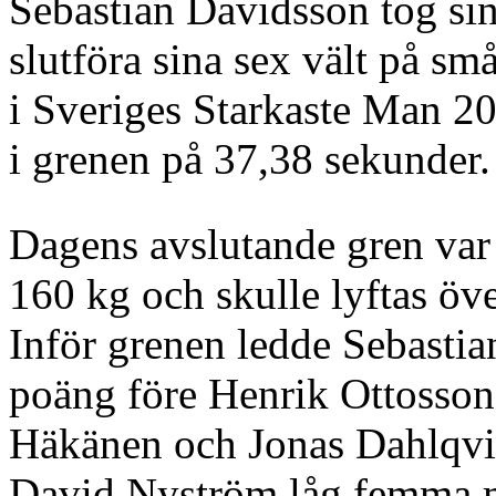
Sebastian Davidsson tog si
slutföra sina sex vält på sm
i Sveriges Starkaste Man 2
i grenen på 37,38 sekunder.
Dagens avslutande gren var 
160 kg och skulle lyftas öv
Inför grenen ledde Sebasti
poäng före Henrik Ottosso
Häkänen och Jonas Dahlqvis
David Nyström låg femma m