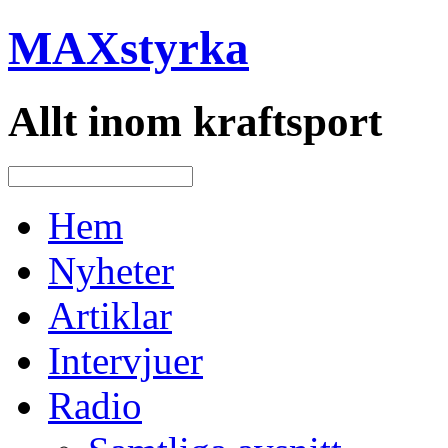
MAXstyrka
Allt inom kraftsport
Hem
Nyheter
Artiklar
Intervjuer
Radio