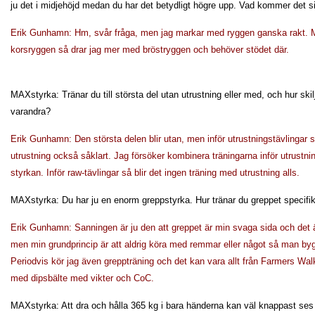
ju det i midjehöjd medan du har det betydligt högre upp. Vad kommer det s
Erik Gunhamn: Hm, svår fråga, men jag markar med ryggen ganska rakt. 
korsryggen så drar jag mer med bröstryggen och behöver stödet där.
MAXstyrka: Tränar du till största del utan utrustning eller med, och hur ski
varandra?
Erik Gunhamn: Den största delen blir utan, men inför utrustningstävlingar 
utrustning också såklart. Jag försöker kombinera träningarna inför utrustning
styrkan. Inför raw-tävlingar så blir det ingen träning med utrustning alls.
MAXstyrka: Du har ju en enorm greppstyrka. Hur tränar du greppet specifi
Erik Gunhamn: Sanningen är ju den att greppet är min svaga sida och det 
men min grundprincip är att aldrig köra med remmar eller något så man byg
Periodvis kör jag även greppträning och det kan vara allt från Farmers Wal
med dipsbälte med vikter och CoC.
MAXstyrka: Att dra och hålla 365 kg i bara händerna kan väl knappast se