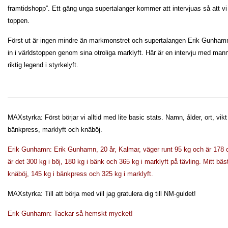
framtidshopp”. Ett gäng unga supertalanger kommer att intervjuas så att vi 
toppen.
Först ut är ingen mindre än markmonstret och supertalangen Erik Gunhamn,
in i världstoppen genom sina otroliga marklyft. Här är en intervju med ma
riktig legend i styrkelyft.
—————————————————————————————————
MAXstyrka: Först börjar vi alltid med lite basic stats. Namn, ålder, ort, vik
bänkpress, marklyft och knäböj.
Erik Gunhamn: Erik Gunhamn, 20 år, Kalmar, väger runt 95 kg och är 178 
är det 300 kg i böj, 180 kg i bänk och 365 kg i marklyft på tävling. Mitt bäst
knäböj, 145 kg i bänkpress och 325 kg i marklyft.
MAXstyrka: Till att börja med vill jag gratulera dig till NM-guldet!
Erik Gunhamn: Tackar så hemskt mycket!