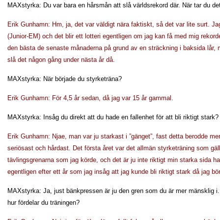
MAXstyrka: Du var bara en hårsmån att slå världsrekord där. När tar du det
Erik Gunhamn: Hm, ja, det var väldigt nära faktiskt, så det var lite surt. 
(Junior-EM) och det blir ett lotteri egentligen om jag kan få med mig rekord
den bästa de senaste månaderna på grund av en sträckning i baksida lår, 
slå det någon gång under nästa år då.
MAXstyrka: När började du styrketräna?
Erik Gunhamn: För 4,5 år sedan, då jag var 15 år gammal.
MAXstyrka: Insåg du direkt att du hade en fallenhet för att bli riktigt stark?
Erik Gunhamn: Njae, man var ju starkast i ”gänget”, fast detta berodde me
seriösast och hårdast. Det första året var det allmän styrketräning som gä
tävlingsgrenarna som jag körde, och det är ju inte riktigt min starka sida h
egentligen efter ett år som jag insåg att jag kunde bli riktigt stark då jag
MAXstyrka: Ja, just bänkpressen är ju den gren som du är mer mänsklig i. 
hur fördelar du träningen?