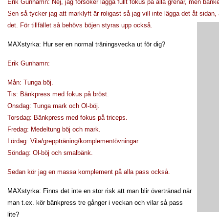
Erik Gunhamn: Nej, jag försöker lägga fullt fokus på alla grenar, men bänke
Sen så tycker jag att marklyft är roligast så jag vill inte lägga det åt si
det. För tillfället så behövs böjen styras upp också.
MAXstyrka: Hur ser en normal träningsvecka ut för dig?
Erik Gunhamn:
Mån: Tunga böj.
Tis: Bänkpress med fokus på bröst.
Onsdag: Tunga mark och Ol-böj.
Torsdag: Bänkpress med fokus på triceps.
Fredag: Medeltung böj och mark.
Lördag: Vila/greppträning/komplementövningar.
Söndag: Ol-böj och smalbänk.
Sedan kör jag en massa komplement på alla pass också.
MAXstyrka: Finns det inte en stor risk att man blir övertränad när
man t.ex. kör bänkpress tre gånger i veckan och vilar så pass
lite?