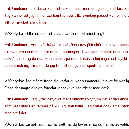
Erik Gunhamn: Jo, det är klart att risken finns, men det gäller ju att lära 
Jag känner att jag hinner återhämtas trots allt. Söndagspasset kan bli lite a
allt för mycket alla gånger.
MAXstyrka: Gillar du mer att tävla raw eller med utrustning?
Erik Gunhamn: Hm, svår fråga. Ibland känns raw jätteskönt och avslappnat,
extravikterna som kommer med utrustningen. Tävlingsmomentet med utrus
också anser jag då man kan chansa på mer drastiska höjningar och dylikt. I 
utan utrustning blir stort då jag tror att det gynnar sportens storlek.
MAXstyrka: Jag måste fråga dig varför du kör sumomark i stället för vanlig,
Finns det några direkta fördelar respektive nackdelar med det?
Erik Gunhamn: Jag lyfter betydligt mer i sumomarklyft, så det är den enda 
som bäst dragit en femma på 260 kg utan bälte. Jag tränar dock smalmark m
starkare i det.
MAXstyrka: En sak som jag har sett när du tävlar är att du har bältet väld