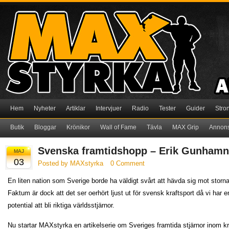
Hem
Nyheter
Artiklar
Intervjuer
Radio
Tester
Guider
Stro
Butik
Bloggar
Krönikor
Wall of Fame
Tävla
MAX Grip
Annon
Svenska framtidshopp – Erik Gunhamn
MAJ
03
Posted by MAXstyrka
0 Comment
En liten nation som Sverige borde ha väldigt svårt att hävda sig mot storna
Faktum är dock att det ser oerhört ljust ut för svensk kraftsport då vi har 
potential att bli riktiga världsstjärnor.
Nu startar MAXstyrka en artikelserie om Sveriges framtida stjärnor inom k