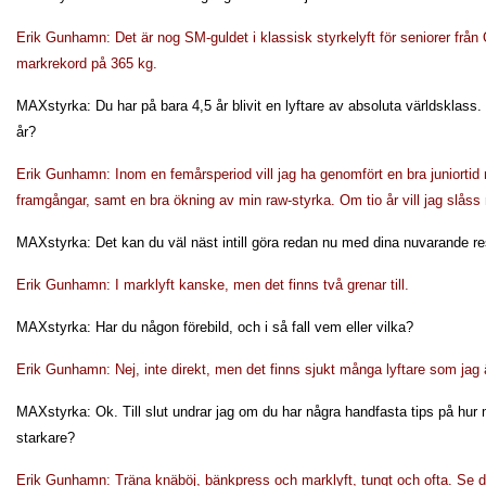
Erik Gunhamn: Det är nog SM-guldet i klassisk styrkelyft för seniorer frå
markrekord på 365 kg.
MAXstyrka: Du har på bara 4,5 år blivit en lyftare av absoluta världsklass.
år?
Erik Gunhamn: Inom en femårsperiod vill jag ha genomfört en bra juniortid
framgångar, samt en bra ökning av min raw-styrka. Om tio år vill jag slåss
MAXstyrka: Det kan du väl näst intill göra redan nu med dina nuvarande re
Erik Gunhamn: I marklyft kanske, men det finns två grenar till.
MAXstyrka: Har du någon förebild, och i så fall vem eller vilka?
Erik Gunhamn: Nej, inte direkt, men det finns sjukt många lyftare som jag ä
MAXstyrka: Ok. Till slut undrar jag om du har några handfasta tips på hu
starkare?
Erik Gunhamn: Träna knäböj, bänkpress och marklyft, tungt och ofta. Se doc