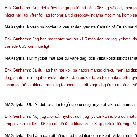
Erik Gunhamn: Nej, det krävs lite grepp för att hålla 365 kg såklart, men j
något när jag lyfter för jag förlorar alltid grepptävlingarna mot mina kompi
MAXstyrka: Korten på bordet, vilken är den tyngsta Captain of Crush har 
Erik Gunhamn: Jag har inte testat mer än #1,5 men den har jag lyckats kl
tränade CoC kontinuerligt.
MAXstyrka: Hur mycket mat äter du varje dag, och Vilka kosttillskott tar d
Erik Gunhamn: Ja du, jag har inte koll på någon mängd direkt, men jag tipp
dag, så det är inte jättemycket direkt. Jag brukar ta proteinshakes efter 
innan jag tränar ibland, men jag tar inga tillskott varje dag året om så att s
MAXstyrka: Ok. Är det för att inte gå upp onödigt mycket vikt och hamna i
Erik Gunhamn: Nej, jag äter så mycket som jag tycker känns bra och natur
kroppsvikt runt 95 – 96 kg och då är ju klassen – 93 kg perfekt för mig. På s
MAXstyrka: Du har redan ett gäng med medaljer och rekord. Vilken merit är 