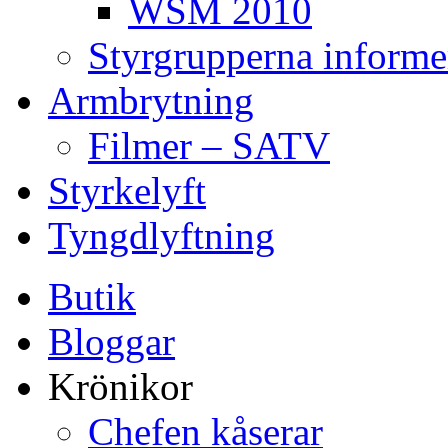
WSM 2010
Styrgrupperna informe
Armbrytning
Filmer – SATV
Styrkelyft
Tyngdlyftning
Butik
Bloggar
Krönikor
Chefen kåserar