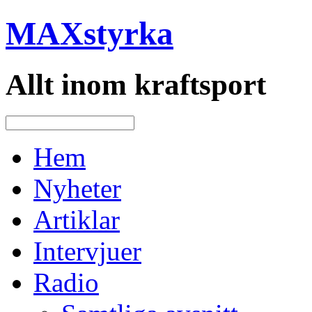
MAXstyrka
Allt inom kraftsport
Hem
Nyheter
Artiklar
Intervjuer
Radio