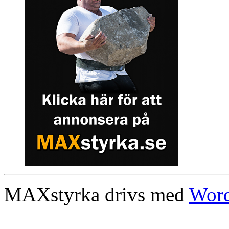
MAXstyrka drivs med
Word