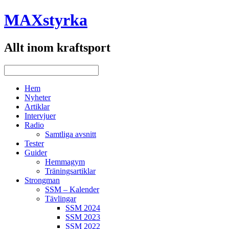
MAXstyrka
Allt inom kraftsport
Hem
Nyheter
Artiklar
Intervjuer
Radio
Samtliga avsnitt
Tester
Guider
Hemmagym
Träningsartiklar
Strongman
SSM – Kalender
Tävlingar
SSM 2024
SSM 2023
SSM 2022