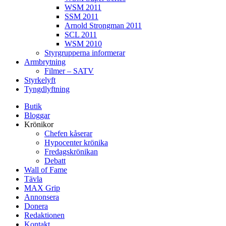
WSM 2011
SSM 2011
Arnold Strongman 2011
SCL 2011
WSM 2010
Styrgrupperna informerar
Armbrytning
Filmer – SATV
Styrkelyft
Tyngdlyftning
Butik
Bloggar
Krönikor
Chefen kåserar
Hypocenter krönika
Fredagskrönikan
Debatt
Wall of Fame
Tävla
MAX Grip
Annonsera
Donera
Redaktionen
Kontakt