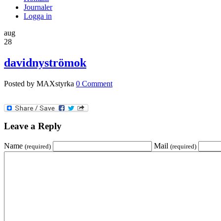
Journaler
Logga in
aug
28
davidnyströmok
Posted by MAXstyrka
0 Comment
Leave a Reply
Name
Mail
(required)
(required)