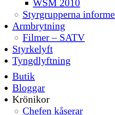
WSM 2010
Styrgrupperna informe
Armbrytning
Filmer – SATV
Styrkelyft
Tyngdlyftning
Butik
Bloggar
Krönikor
Chefen kåserar