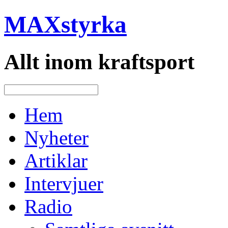
MAXstyrka
Allt inom kraftsport
Hem
Nyheter
Artiklar
Intervjuer
Radio