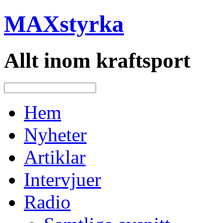
MAXstyrka
Allt inom kraftsport
Hem
Nyheter
Artiklar
Intervjuer
Radio