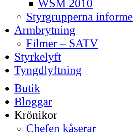
WSM 2010
Styrgrupperna informe
Armbrytning
Filmer – SATV
Styrkelyft
Tyngdlyftning
Butik
Bloggar
Krönikor
Chefen kåserar