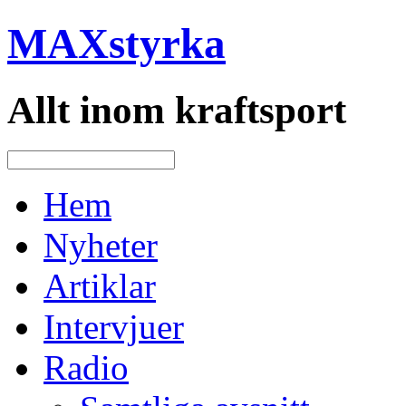
MAXstyrka
Allt inom kraftsport
Hem
Nyheter
Artiklar
Intervjuer
Radio