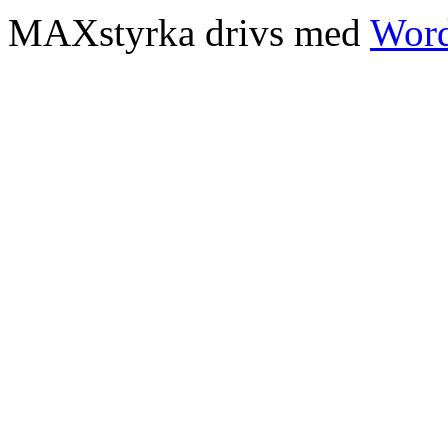
MAXstyrka drivs med
Word