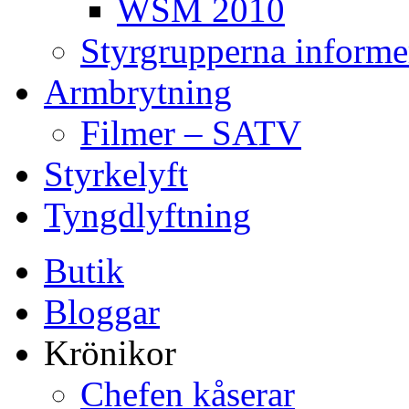
WSM 2010
Styrgrupperna informe
Armbrytning
Filmer – SATV
Styrkelyft
Tyngdlyftning
Butik
Bloggar
Krönikor
Chefen kåserar