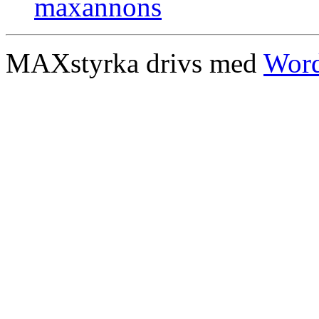
MAXstyrka drivs med
Word