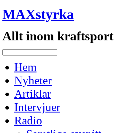
MAXstyrka
Allt inom kraftsport
Hem
Nyheter
Artiklar
Intervjuer
Radio