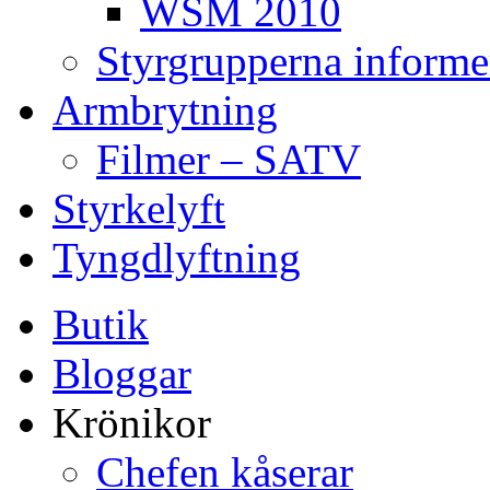
WSM 2010
Styrgrupperna informe
Armbrytning
Filmer – SATV
Styrkelyft
Tyngdlyftning
Butik
Bloggar
Krönikor
Chefen kåserar