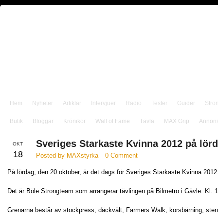
Hem
Nyheter
Artiklar
Intervjuer
Radio
Tester
Guider
Stro
Butik
Bloggar
Krönikor
Wall of Fame
Tävla
MAX Grip
Annon
Sveriges Starkaste Kvinna 2012 på lör
OKT
18
Posted by MAXstyrka
0 Comment
På lördag, den 20 oktober, är det dags för Sveriges Starkaste Kvinna 2012
Det är Böle Strongteam som arrangerar tävlingen på Bilmetro i Gävle. Kl. 12
Grenarna består av stockpress, däckvält, Farmers Walk, korsbärning, sten