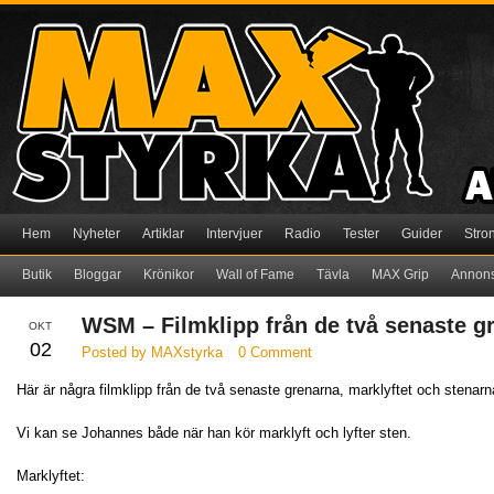
Hem
Nyheter
Artiklar
Intervjuer
Radio
Tester
Guider
Stro
Butik
Bloggar
Krönikor
Wall of Fame
Tävla
MAX Grip
Annon
WSM – Filmklipp från de två senaste g
OKT
02
Posted by MAXstyrka
0 Comment
Här är några filmklipp från de två senaste grenarna, marklyftet och stenarn
Vi kan se Johannes både när han kör marklyft och lyfter sten.
Marklyftet: